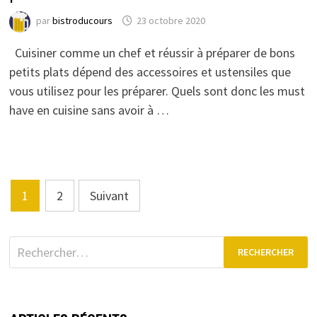
par
bistroducours
23 octobre 2020
Cuisiner comme un chef et réussir à préparer de bons
petits plats dépend des accessoires et ustensiles que
vous utilisez pour les préparer. Quels sont donc les must
have en cuisine sans avoir à …
Pagination
1
2
Suivant
des
publications
Rechercher :